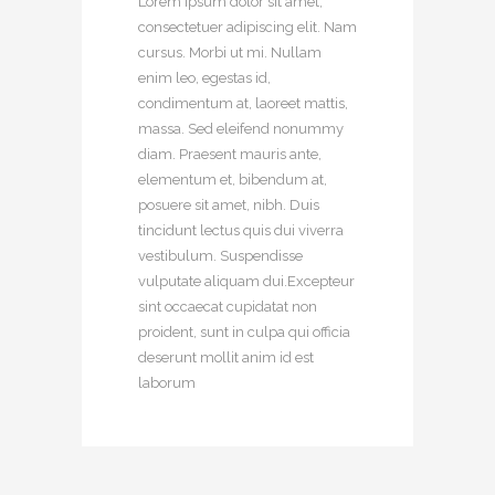
Lorem ipsum dolor sit amet,
consectetuer adipiscing elit. Nam
cursus. Morbi ut mi. Nullam
enim leo, egestas id,
condimentum at, laoreet mattis,
massa. Sed eleifend nonummy
diam. Praesent mauris ante,
elementum et, bibendum at,
posuere sit amet, nibh. Duis
tincidunt lectus quis dui viverra
vestibulum. Suspendisse
vulputate aliquam dui.Excepteur
sint occaecat cupidatat non
proident, sunt in culpa qui officia
deserunt mollit anim id est
laborum