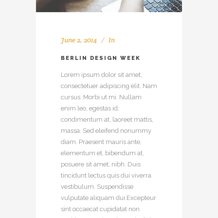
June 2, 2014
In
BERLIN DESIGN WEEK
Lorem ipsum dolor sit amet,
consectetuer adipiscing elit. Nam
cursus. Morbi ut mi. Nullam
enim leo, egestas id,
condimentum at, laoreet mattis,
massa. Sed eleifend nonummy
diam. Praesent mauris ante,
elementum et, bibendum at,
posuere sit amet, nibh. Duis
tincidunt lectus quis dui viverra
vestibulum. Suspendisse
vulputate aliquam dui.Excepteur
sint occaecat cupidatat non