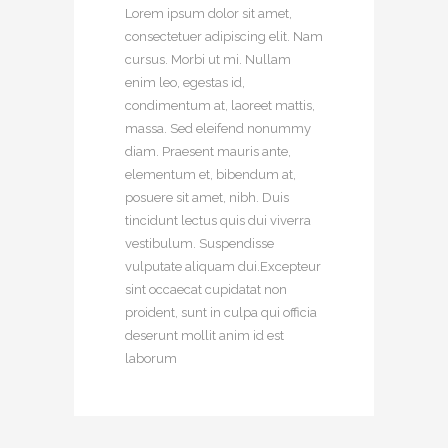
Lorem ipsum dolor sit amet,
consectetuer adipiscing elit. Nam
cursus. Morbi ut mi. Nullam
enim leo, egestas id,
condimentum at, laoreet mattis,
massa. Sed eleifend nonummy
diam. Praesent mauris ante,
elementum et, bibendum at,
posuere sit amet, nibh. Duis
tincidunt lectus quis dui viverra
vestibulum. Suspendisse
vulputate aliquam dui.Excepteur
sint occaecat cupidatat non
proident, sunt in culpa qui officia
deserunt mollit anim id est
laborum