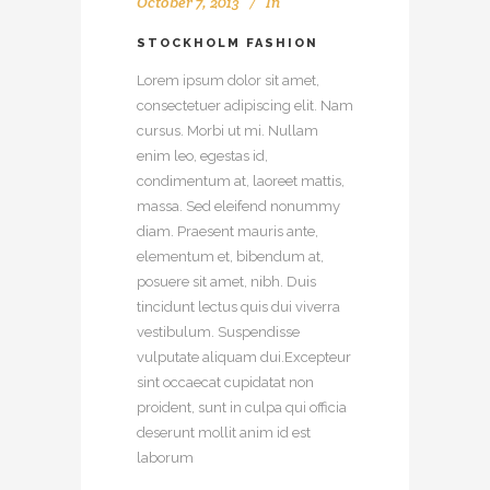
October 7, 2013
In
STOCKHOLM FASHION
Lorem ipsum dolor sit amet,
consectetuer adipiscing elit. Nam
cursus. Morbi ut mi. Nullam
enim leo, egestas id,
condimentum at, laoreet mattis,
massa. Sed eleifend nonummy
diam. Praesent mauris ante,
elementum et, bibendum at,
posuere sit amet, nibh. Duis
tincidunt lectus quis dui viverra
vestibulum. Suspendisse
vulputate aliquam dui.Excepteur
sint occaecat cupidatat non
proident, sunt in culpa qui officia
deserunt mollit anim id est
laborum