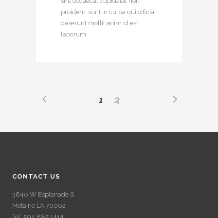
sint occaecat cupidatat non
proident, sunt in culpa qui officia
deserunt mollit anim id est
laborum
1
2
CONTACT US
3640 W Esplanade S
Metairie LA 70002
Tel: 504.885.1414