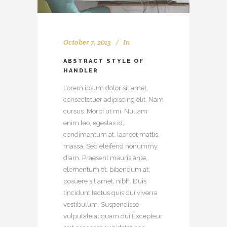
October 7, 2013
In
ABSTRACT STYLE OF
HANDLER
Lorem ipsum dolor sit amet,
consectetuer adipiscing elit. Nam
cursus. Morbi ut mi. Nullam
enim leo, egestas id,
condimentum at, laoreet mattis,
massa. Sed eleifend nonummy
diam. Praesent mauris ante,
elementum et, bibendum at,
posuere sit amet, nibh. Duis
tincidunt lectus quis dui viverra
vestibulum. Suspendisse
vulputate aliquam dui.Excepteur