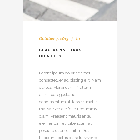
October 7, 2013
In
BLAU KUNSTHAUS
IDENTITY
Lorem ipsum dolor sit amet,
consectetuer adipiscing elit. Nam
cursus. Morbi ut mi. Nullam
enim leo, egestas id,
condimentum at, laoreet mattis,
massa. Sed eleifend nonummy
diam. Praesent mauris ante,
elementum et, bibendum at,
posuere sit amet, nibh. Duis
tincidunt lectus quis dui viverra